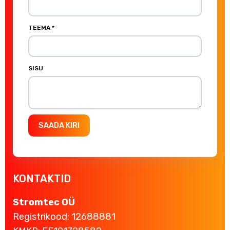
TEEMA *
SISU
KONTAKTID
Stromtec OÜ
Registrikood: 12688881